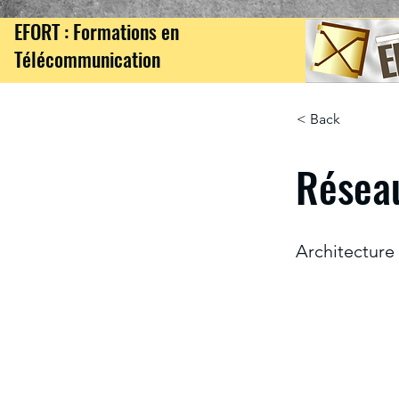
EFORT : Formations en
Télécommunication
< Back
Résea
Architecture 