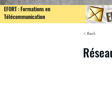
EFORT : Formations en
Télécommunication
< Back
Résea