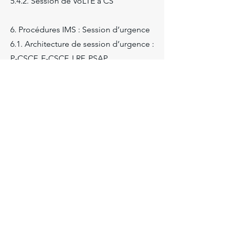
5.4.2. Session de VoLTE à CS
6. Procédures IMS : Session d’urgence
6.1. Architecture de session d’urgence :
P-CSCF, E-CSCF, LRF, PSAP
6.2. Traitement des appels au 112
6.3. Traitement des appels au 15, 17, 18
6.4. eSR-VCC pendant l’appel
d’urgence en VoLTE
6.5. Appel d’urgence en VoWiFi
7. SMS avec IMS
7.1. Architecture de service SMS avec
IMS
7.1.1. IP-SM-GW AS
7.1.2. HLR