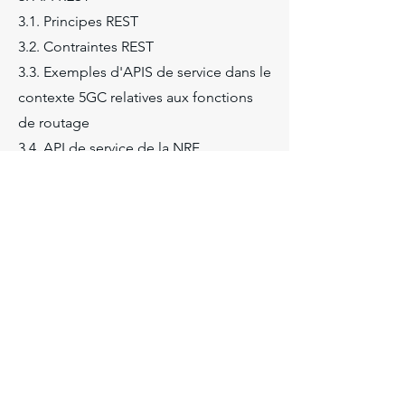
3.1. Principes REST
3.2. Contraintes REST
3.3. Exemples d'APIS de service dans le
contexte 5GC relatives aux fonctions
de routage
3.4. API de service de la NRF
3.5. API de service de la BSF
3.6. API de service de la NSSF
4. Architecture du réseau de
signalisation HTTP2
4.1. Mode de communication
4.1.1. Communication directe avec et
sans interaction avec NRF
4.1.2. Communication indirecte avec et
sans délégation de découverte