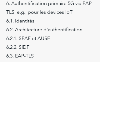
6. Authentification primaire 5G via EAP-
TLS, e.g., pour les devices IoT
6.1. Identités
6.2. Architecture d’authentification
6.2.1. SEAF et AUSF
6.2.2. SIDF
6.3. EAP-TLS
6.4. Certificats client et serveur
6.5. Dérivation de clés de chiffrement
et de protection d’intégrité
6.6. Procédure d’authentification EAP-
TLS avec UE, AMF/SEAF et AUSF
7. Authentification spécifique au slice
de réseau
7.1. Définition du slice de réseau