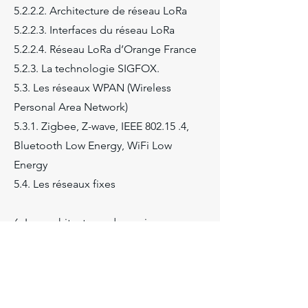
5.2.2.2. Architecture de réseau LoRa
5.2.2.3. Interfaces du réseau LoRa
5.2.2.4. Réseau LoRa d’Orange France
5.2.3. La technologie SIGFOX.
5.3. Les réseaux WPAN (Wireless
Personal Area Network)
5.3.1. Zigbee, Z-wave, IEEE 802.15 .4,
Bluetooth Low Energy, WiFi Low
Energy
5.4. Les réseaux fixes
6. Les architectures de service
notamment celles d’Orange
6.1. LWM2M de l'OMA
6.1.1. Interfaces LWM2M : Bootstrap,
client registration, device management